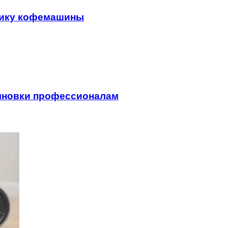
тику кофемашины
лновки профессионалам