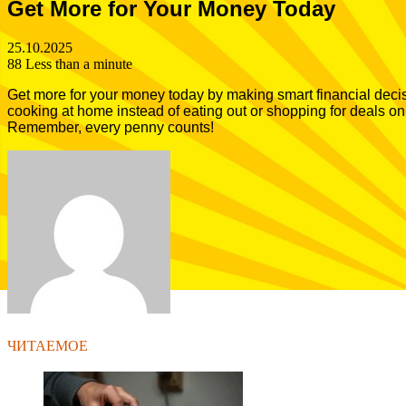
Get More for Your Money Today
25.10.2025
88
Less than a minute
Get more for your money today by making smart financial decis
cooking at home instead of eating out or shopping for deals on
Remember, every penny counts!
Facebook
Twitter
LinkedIn
Tumblr
Pinterest
Reddit
VKontakte
Odnoklassniki
Skype
WhatsApp
Telegram
Viber
Share
Print
via
Email
ЧИТАЕМОЕ