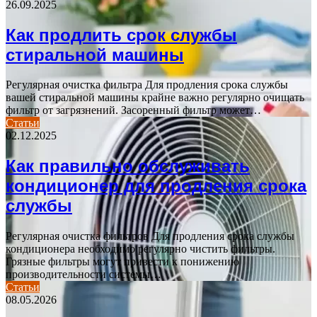
26.09.2025
Как продлить срок службы
стиральной машины
Регулярная очистка фильтра Для продления срока службы
вашей стиральной машины крайне важно регулярно очищать
фильтр от загрязнений. Засоренный фильтр может…
Статьи
02.12.2025
Как правильно обслуживать
кондиционер для продления срока
службы
Регулярная очистка фильтров Для продления срока службы
кондиционера необходимо регулярно чистить фильтры.
Грязные фильтры могут привести к понижению
производительности системы…
Статьи
08.05.2026