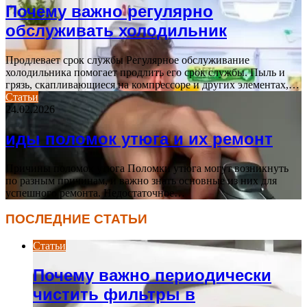
Почему важно регулярно
обслуживать холодильник
Продлевает срок службы Регулярное обслуживание
холодильника помогает продлить его срок службы. Пыль и
грязь, скапливающиеся на компрессоре и других элементах,…
Статьи
24.02.2026
иды поломок утюга и их ремонт
Причины поломок утюга Поломки утюга могут возникнуть
по разным причинам, и важно знать основные из них для
успешного ремонта. Недостаточное…
ПОСЛЕДНИЕ СТАТЬИ
Статьи
Почему важно периодически
чистить фильтры в