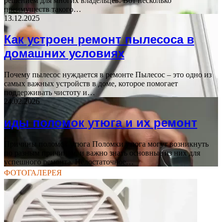
решением для многих владельцев. Вот несколько
преимуществ такого…
13.12.2025
Как устроен ремонт пылесоса в
домашних условиях
Почему пылесос нуждается в ремонте Пылесос – это одно из
самых важных устройств в доме, которое помогает
поддерживать чистоту и…
24.02.2026
иды поломок утюга и их ремонт
Причины поломок утюга Поломки утюга могут возникнуть
по разным причинам, и важно знать основные из них для
успешного ремонта. Недостаточное…
ФОТОГАЛЕРЕЯ