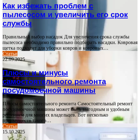
Как избежать проблем с
пылесосом и увеличить его срок
службы
Правильный выбор насадок Для увеличения срока службы
пылесоса необходимо правильно подбирать насадки. Ковровая
щетка подходит для уборки ковров и ковровых…
Статьи
22.09.2025
Плюсы и минусы
самостоятельного ремонта
посудомоечной машины
Плюсы самостоятельного ремонта Самостоятельный ремонт
посудомоечной машины может быть выгодным и удобным
решением для многих владельцев. Вот несколько
преимуществ такого…
Статьи
15.10.2025