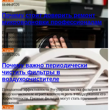
Статьи
11.01.2026
Почему стоит доверить ремонт
микроволновки профессионалам
Преимущества профессионального ремонта Доверить ремонт
микроволновки профессионалам – значит обеспечить себе ряд
преимуществ, которые важны для сохранения
функциональности и безопасности…
Статьи
31.05.2026
Почему важно периодически
чистить фильтры в
воздухоочистителе
Повышение эффективности Регулярная чистка фильтров в
воздухоочистителе играет ключевую роль в поддержании его
эффективности. Грязные фильтры могут стать причиной
снижения…
Статьи