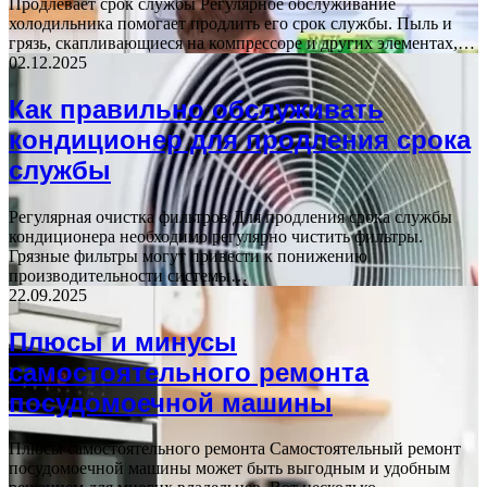
Продлевает срок службы Регулярное обслуживание
холодильника помогает продлить его срок службы. Пыль и
грязь, скапливающиеся на компрессоре и других элементах,…
02.12.2025
Как правильно обслуживать
кондиционер для продления срока
службы
Регулярная очистка фильтров Для продления срока службы
кондиционера необходимо регулярно чистить фильтры.
Грязные фильтры могут привести к понижению
производительности системы…
22.09.2025
Плюсы и минусы
самостоятельного ремонта
посудомоечной машины
Плюсы самостоятельного ремонта Самостоятельный ремонт
посудомоечной машины может быть выгодным и удобным