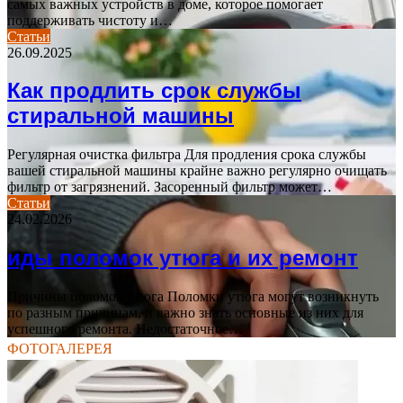
самых важных устройств в доме, которое помогает
поддерживать чистоту и…
Статьи
26.09.2025
Как продлить срок службы
стиральной машины
Регулярная очистка фильтра Для продления срока службы
вашей стиральной машины крайне важно регулярно очищать
фильтр от загрязнений. Засоренный фильтр может…
Статьи
24.02.2026
иды поломок утюга и их ремонт
Причины поломок утюга Поломки утюга могут возникнуть
по разным причинам, и важно знать основные из них для
успешного ремонта. Недостаточное…
ФОТОГАЛЕРЕЯ