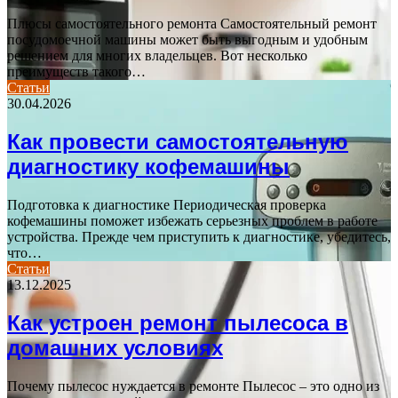
Плюсы самостоятельного ремонта Самостоятельный ремонт
посудомоечной машины может быть выгодным и удобным
решением для многих владельцев. Вот несколько
преимуществ такого…
Статьи
30.04.2026
Как провести самостоятельную
диагностику кофемашины
Подготовка к диагностике Периодическая проверка
кофемашины поможет избежать серьезных проблем в работе
устройства. Прежде чем приступить к диагностике, убедитесь,
что…
Статьи
13.12.2025
Как устроен ремонт пылесоса в
домашних условиях
Почему пылесос нуждается в ремонте Пылесос – это одно из