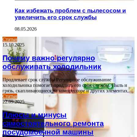
Как избежать проблем с пылесосом и
увеличить его срок службы
08.05.2026
Статьи
15.10.2025
Почему важно регулярно
обслуживать холодильник
Продлевает срок службы Регулярное обслуживание
холодильника помогает продлить его срок службы. Пыль и
грязь, скапливающиеся на компрессоре и других элементах,…
Статьи
22.09.2025
Плюсы и минусы
самостоятельного ремонта
посудомоечной машины