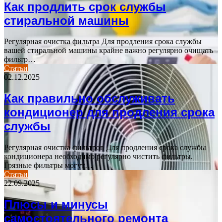
Как продлить срок службы
стиральной машины
Регулярная очистка фильтра Для продления срока службы
вашей стиральной машины крайне важно регулярно очищать
фильтр…
Статьи
02.12.2025
Как правильно обслуживать
кондиционер для продления срока
службы
Регулярная очистка фильтров Для продления срока службы
кондиционера необходимо регулярно чистить фильтры.
Грязные фильтры могут…
Статьи
22.09.2025
Плюсы и минусы
самостоятельного ремонта