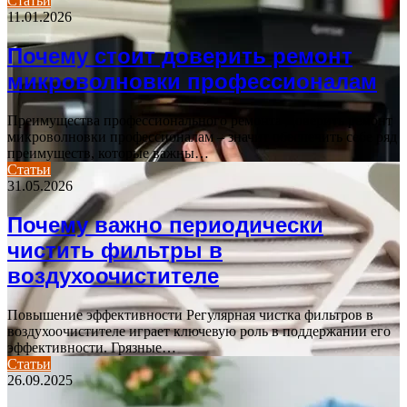
Статьи
11.01.2026
Почему стоит доверить ремонт
микроволновки профессионалам
Преимущества профессионального ремонта Доверить ремонт
микроволновки профессионалам – значит обеспечить себе ряд
преимуществ, которые важны…
Статьи
31.05.2026
Почему важно периодически
чистить фильтры в
воздухоочистителе
Повышение эффективности Регулярная чистка фильтров в
воздухоочистителе играет ключевую роль в поддержании его
эффективности. Грязные…
Статьи
26.09.2025