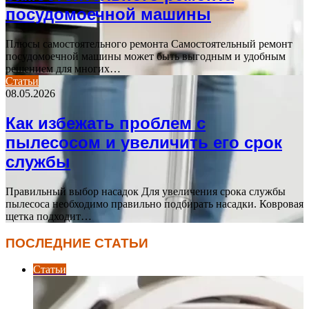
посудомоечной машины
Плюсы самостоятельного ремонта Самостоятельный ремонт
посудомоечной машины может быть выгодным и удобным
решением для многих…
Статьи
08.05.2026
Как избежать проблем с
пылесосом и увеличить его срок
службы
Правильный выбор насадок Для увеличения срока службы
пылесоса необходимо правильно подбирать насадки. Ковровая
щетка подходит…
ПОСЛЕДНИЕ СТАТЬИ
Статьи